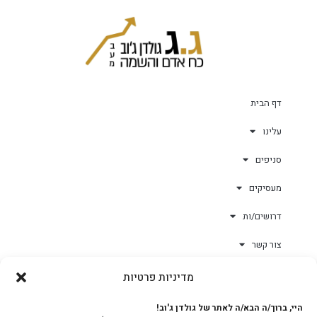
דף הבית
עלינו
סניפים
מעסיקים
דרושים/ות
צור קשר
מדיניות פרטיות
גולד-וורק השגחות
היי, ברוך/ה הבא/ה לאתר של גולדן ג'וב!