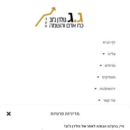
דף הבית
עלינו
סניפים
מעסיקים
דרושים/ות
צור קשר
מדיניות פרטיות
גולד-וורק השגחות
היי, ברוך/ה הבא/ה לאתר של גולדן ג'וב!