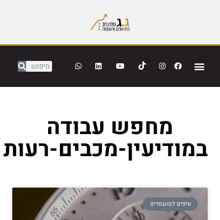
מחפש עבודה
במודיעין-מכבים-רעות
טיפים למועמדים