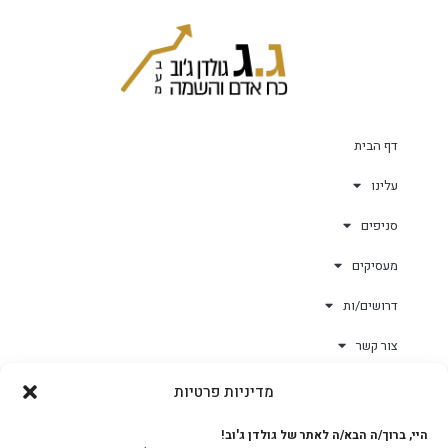
דף הבית
עלינו
סניפים
מעסיקים
דרושים/ות
צור קשר
מדיניות פרטיות
גולד-וורק השגחות
היי, ברוך/ה הבא/ה לאתר של גולדן ג'וב!