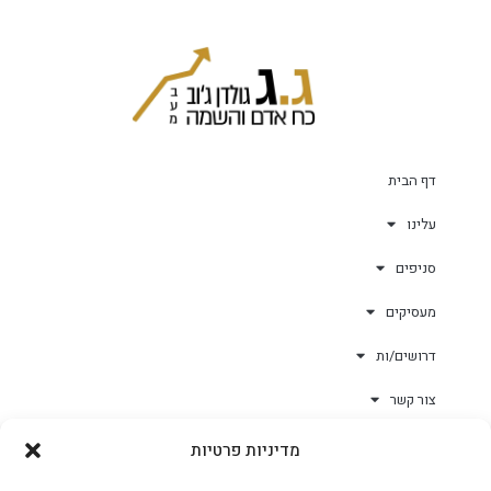
דף הבית
עלינו
סניפים
מעסיקים
דרושים/ות
צור קשר
מדיניות פרטיות
גולד-וורק השגחות