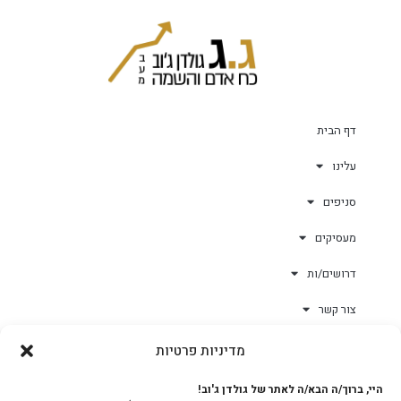
דף הבית
עלינו
סניפים
מעסיקים
דרושים/ות
צור קשר
מדיניות פרטיות
גולד-וורק השגחות
היי, ברוך/ה הבא/ה לאתר של גולדן ג'וב!