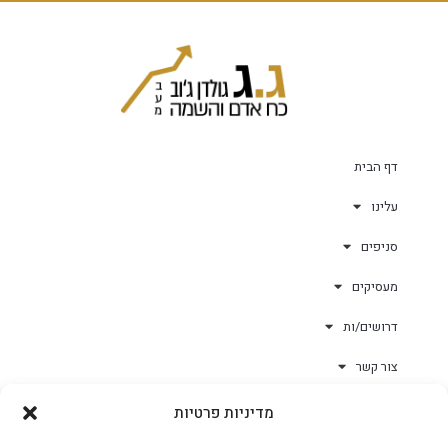
דף הבית
עלינו
סניפים
מעסיקים
דרושים/ות
צור קשר
מדיניות פרטיות
גולד-וורק השגחות