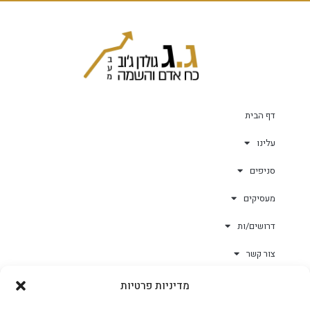
דף הבית
עלינו
סניפים
מעסיקים
דרושים/ות
צור קשר
מדיניות פרטיות
גולד-וורק השגחות