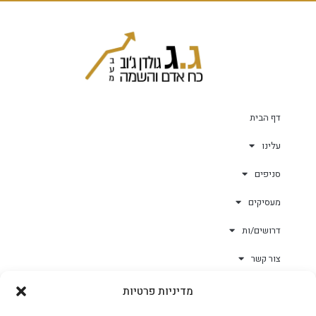
דף הבית
עלינו
סניפים
מעסיקים
דרושים/ות
צור קשר
מדיניות פרטיות
גולד-וורק השגחות