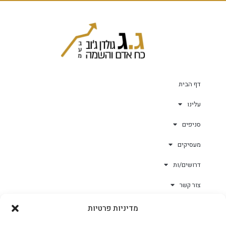
דף הבית
עלינו
סניפים
מעסיקים
דרושים/ות
צור קשר
מדיניות פרטיות
גולד-וורק השגחות