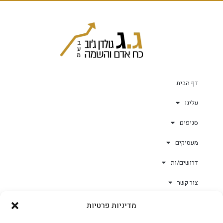
דף הבית
עלינו
סניפים
מעסיקים
דרושים/ות
צור קשר
מדיניות פרטיות
גולד-וורק השגחות