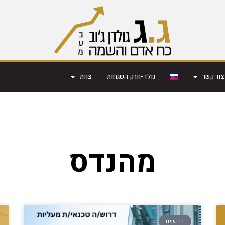
צור קשר
גולד-וורק השגחות
צוות
מהנדס
דרושים