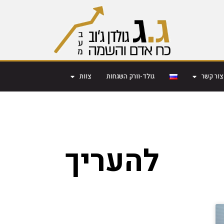
צור קשר
גולד-וורק השגחות
צוות
להעריך