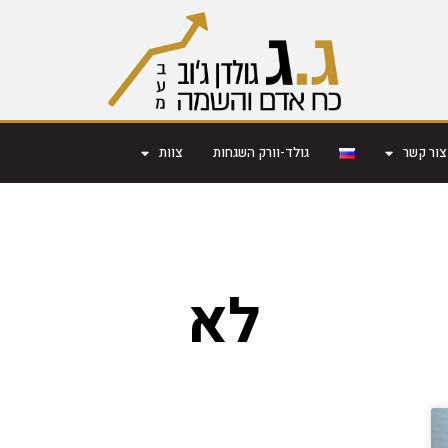
צור קשר
גולד-וורק השגחות
צוות
לא