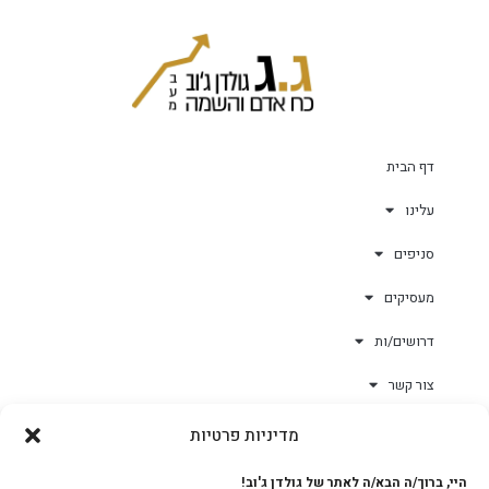
דף הבית
עלינו
סניפים
מעסיקים
דרושים/ות
צור קשר
מדיניות פרטיות
גולד-וורק השגחות
היי, ברוך/ה הבא/ה לאתר של גולדן ג'וב!