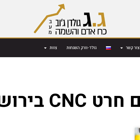
צור קשר
גולד-וורק השגחות
צוות
CNC בירושלים