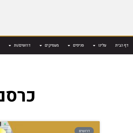
דף הבית
עלינו
סניפים
מעסיקים
דרושים/ות
כרסם חרט C
דרושים