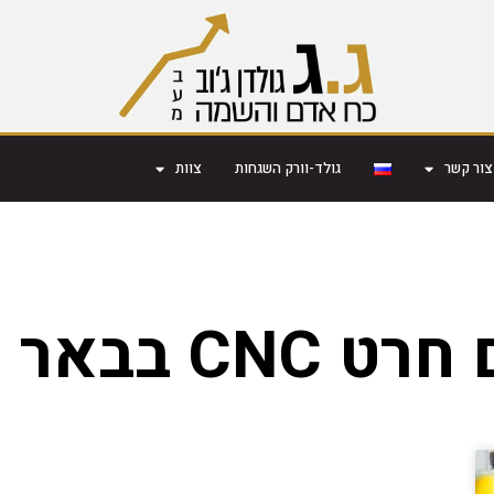
צור קשר
גולד-וורק השגחות
צוות
CN בבאר שבע