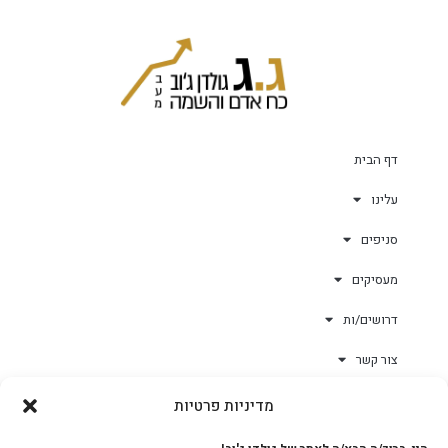
דף הבית
עלינו
סניפים
מעסיקים
דרושים/ות
צור קשר
מדיניות פרטיות
גולד-וורק השגחות