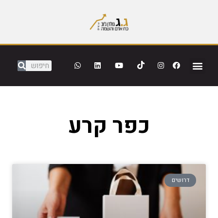
כפר קרע
דרושים