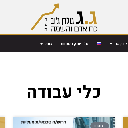
צור קשר
גולד-וורק השגחות
צוות
כלי עבודה
דרושים