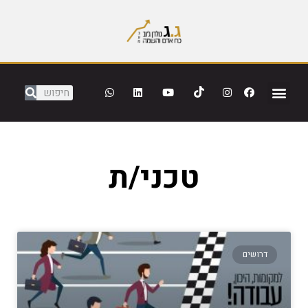
טכני/ת
דרושים