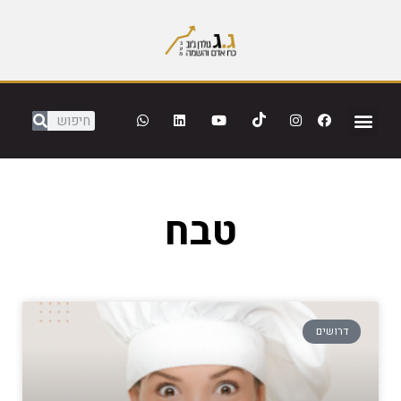
טבח
דרושים