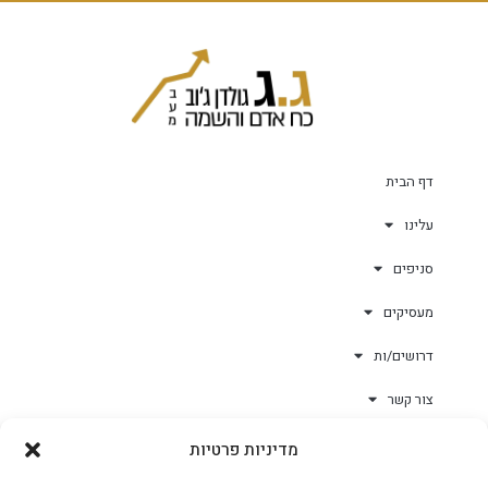
דף הבית
עלינו
סניפים
מעסיקים
דרושים/ות
צור קשר
מדיניות פרטיות
גולד-וורק השגחות