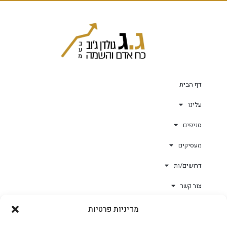
דף הבית
עלינו
סניפים
מעסיקים
דרושים/ות
צור קשר
מדיניות פרטיות
גולד-וורק השגחות