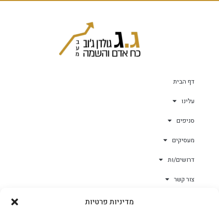
דף הבית
עלינו
סניפים
מעסיקים
דרושים/ות
צור קשר
מדיניות פרטיות
גולד-וורק השגחות