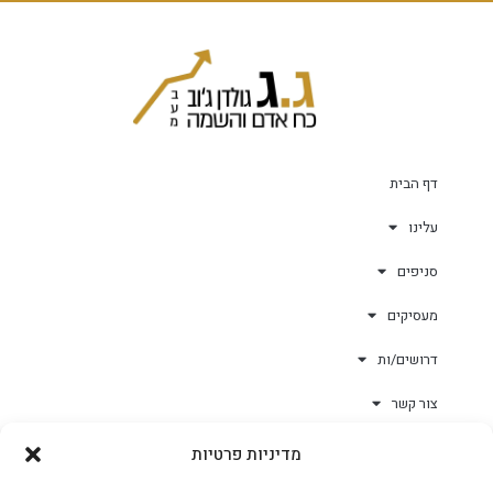
דף הבית
עלינו
סניפים
מעסיקים
דרושים/ות
צור קשר
מדיניות פרטיות
גולד-וורק השגחות