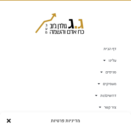
דף הבית
עלינו
סניפים
מעסיקים
דרושים/ות
צור קשר
מדיניות פרטיות
גולד-וורק השגחות