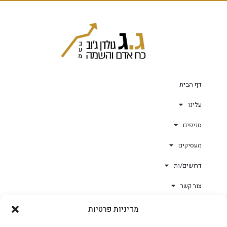
דף הבית
עלינו
סניפים
מעסיקים
דרושים/ות
צור קשר
מדיניות פרטיות
גולד-וורק השגחות