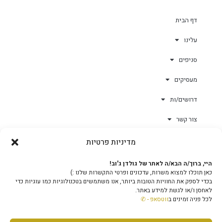
דף הבית
עלינו
סניפים
מעסיקים
דרושים/ות
צור קשר
מדיניות פרטיות
גולד-וורק השגחות
היי, ברוך/ה הבא/ה לאתר של גולדן ג'וב!
כאן תוכלו למצוא משרות, עדכונים ופרטי התקשרות שלנו :)
צוות
בכדי לספק את החוויות הטובות ביותר, אנו משתמשים בטכנולוגיות כמו עוגיות כדי
לאחסן ו/או לגשת למידע באתר.
לכל פניה זמינים ב
ווטסאפ - ✆