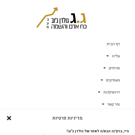
דף הבית
עלינו
סניפים
מעסיקים
דרושים/ות
צור קשר
מדיניות פרטיות
גולד-וורק השגחות
היי, ברוך/ה הבא/ה לאתר של גולדן ג'וב!