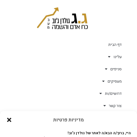
דף הבית
עלינו
סניפים
מעסיקים
דרושים/ות
צור קשר
מדיניות פרטיות
גולד-וורק השגחות
היי, ברוך/ה הבא/ה לאתר של גולדן ג'וב!