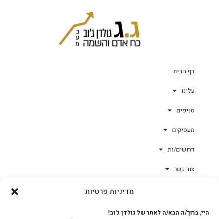
דף הבית
עלינו
סניפים
מעסיקים
דרושים/ות
צור קשר
מדיניות פרטיות
גולד-וורק השגחות
היי, ברוך/ה הבא/ה לאתר של גולדן ג'וב!