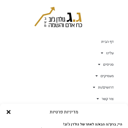
דף הבית
עלינו
סניפים
מעסיקים
דרושים/ות
צור קשר
מדיניות פרטיות
גולד-וורק השגחות
היי, ברוך/ה הבא/ה לאתר של גולדן ג'וב!