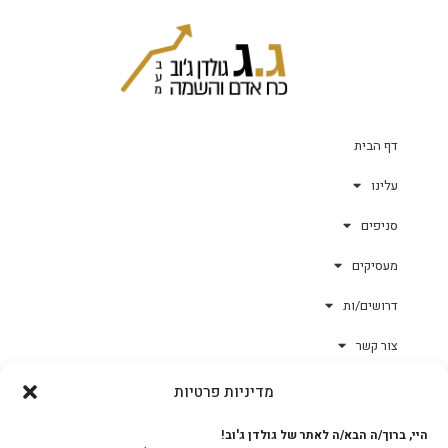
דף הבית
עלינו
סניפים
מעסיקים
דרושים/ות
צור קשר
מדיניות פרטיות
גולד-וורק השגחות
היי, ברוך/ה הבא/ה לאתר של גולדן ג'וב!