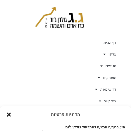
דף הבית
עלינו
סניפים
מעסיקים
דרושים/ות
צור קשר
מדיניות פרטיות
גולד-וורק השגחות
היי, ברוך/ה הבא/ה לאתר של גולדן ג'וב!