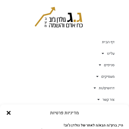
דף הבית
עלינו
סניפים
מעסיקים
דרושים/ות
צור קשר
מדיניות פרטיות
גולד-וורק השגחות
היי, ברוך/ה הבא/ה לאתר של גולדן ג'וב!