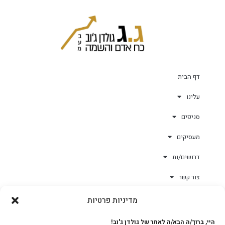
דף הבית
עלינו
סניפים
מעסיקים
דרושים/ות
צור קשר
מדיניות פרטיות
גולד-וורק השגחות
היי, ברוך/ה הבא/ה לאתר של גולדן ג'וב!