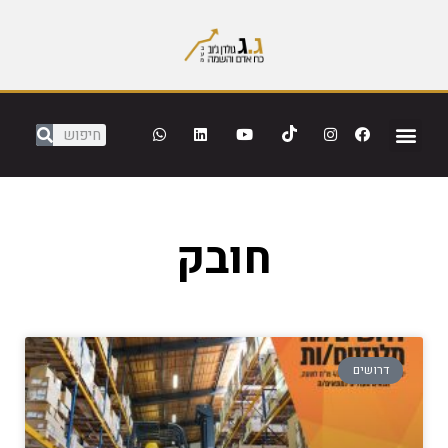
חובק
דרושים