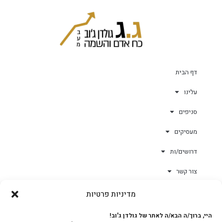
דף הבית
עלינו
סניפים
מעסיקים
דרושים/ות
צור קשר
מדיניות פרטיות
גולד-וורק השגחות
היי, ברוך/ה הבא/ה לאתר של גולדן ג'וב!