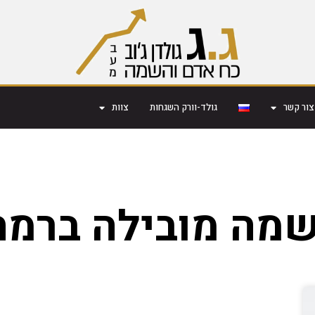
צור קשר
גולד-וורק השגחות
צוות
מה מובילה ברמת