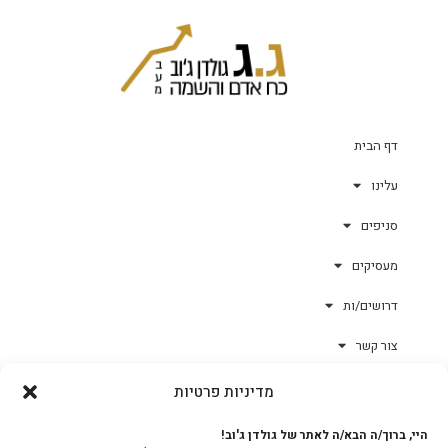
דף הבית
עלינו
סניפים
מעסיקים
דרושים/ות
צור קשר
מדיניות פרטיות
גולד-וורק השגחות
היי, ברוך/ה הבא/ה לאתר של גולדן ג'וב!