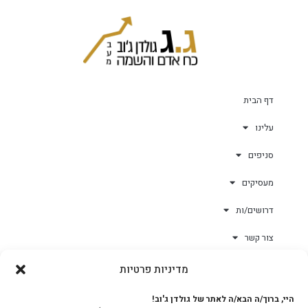
דף הבית
עלינו
סניפים
מעסיקים
דרושים/ות
צור קשר
מדיניות פרטיות
גולד-וורק השגחות
היי, ברוך/ה הבא/ה לאתר של גולדן ג'וב!