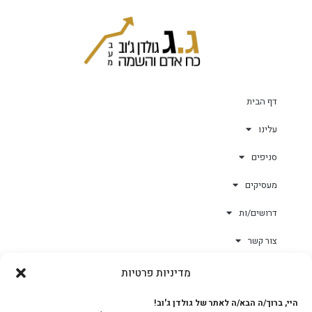
דף הבית
עלינו
סניפים
מעסיקים
דרושים/ות
צור קשר
מדיניות פרטיות
גולד-וורק השגחות
היי, ברוך/ה הבא/ה לאתר של גולדן ג'וב!