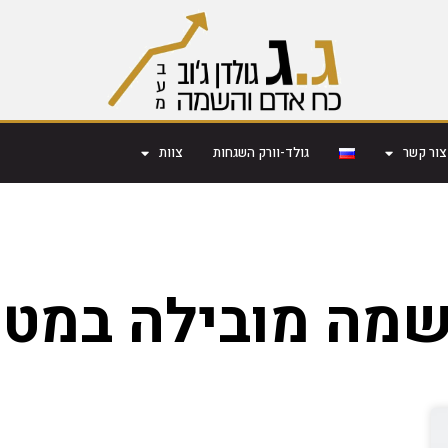
צור קשר
גולד-וורק השגחות
צוות
מה מובילה במטה