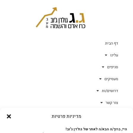
דף הבית
עלינו
סניפים
מעסיקים
דרושים/ות
צור קשר
מדיניות פרטיות
גולד-וורק השגחות
היי, ברוך/ה הבא/ה לאתר של גולדן ג'וב!