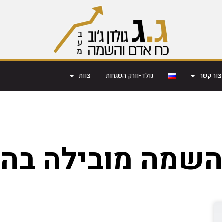
צור קשר
גולד-וורק השגחות
צוות
השמה מובילה בהר