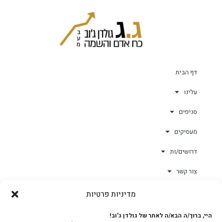
דף הבית
עלינו
סניפים
מעסיקים
דרושים/ות
צור קשר
מדיניות פרטיות
גולד-וורק השגחות
היי, ברוך/ה הבא/ה לאתר של גולדן ג'וב!