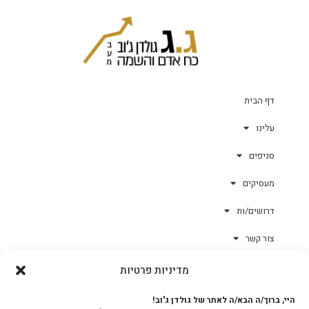
דף הבית
עלינו
סניפים
מעסיקים
דרושים/ות
צור קשר
מדיניות פרטיות
גולד-וורק השגחות
היי, ברוך/ה הבא/ה לאתר של גולדן ג'וב!