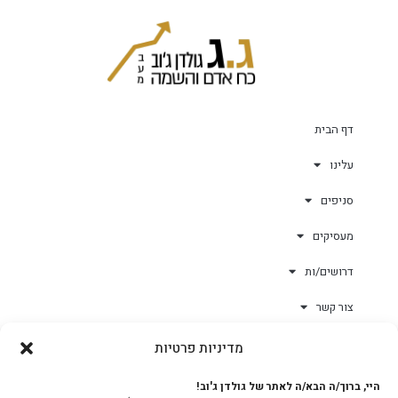
דף הבית
עלינו
סניפים
מעסיקים
דרושים/ות
צור קשר
מדיניות פרטיות
גולד-וורק השגחות
היי, ברוך/ה הבא/ה לאתר של גולדן ג'וב!