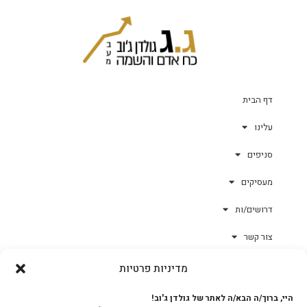
דף הבית
עלינו
סניפים
מעסיקים
דרושים/ות
צור קשר
מדיניות פרטיות
גולד-וורק השגחות
היי, ברוך/ה הבא/ה לאתר של גולדן ג'וב!