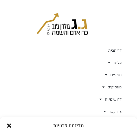
דף הבית
עלינו
סניפים
מעסיקים
דרושים/ות
צור קשר
מדיניות פרטיות
גולד-וורק השגחות