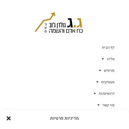
דף הבית
עלינו
סניפים
מעסיקים
דרושים/ות
צור קשר
מדיניות פרטיות
גולד-וורק השגחות